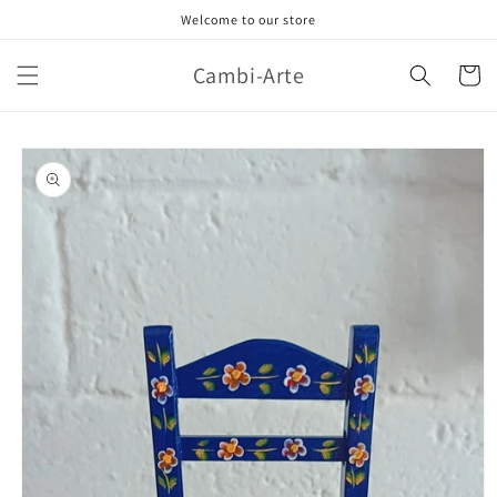
Ir
Welcome to our store
directamente
al contenido
Cambi-Arte
Carrito
Ir
directamente
a la
información
del producto