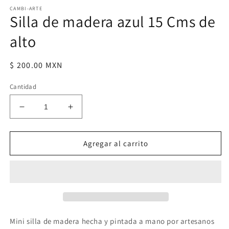
elemento
CAMBI-ARTE
multimedia
Silla de madera azul 15 Cms de
1
en
una
alto
ventana
modal
Precio
$ 200.00 MXN
habitual
Cantidad
Reducir
Aumentar
cantidad
cantidad
para
para
Silla
Silla
Agregar al carrito
de
de
madera
madera
azul
azul
15
15
Cms
Cms
de
de
alto
alto
Mini silla de madera hecha y pintada a mano por artesanos