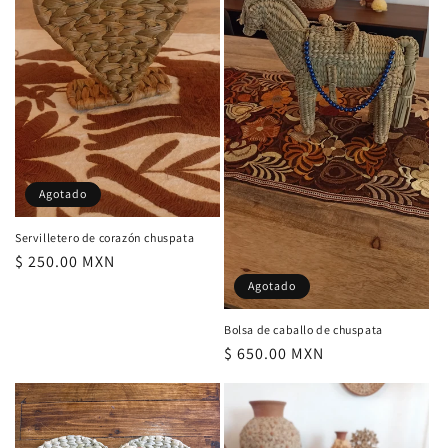
Agotado
Servilletero de corazón chuspata
Precio
$ 250.00 MXN
habitual
Agotado
Bolsa de caballo de chuspata
Precio
$ 650.00 MXN
habitual