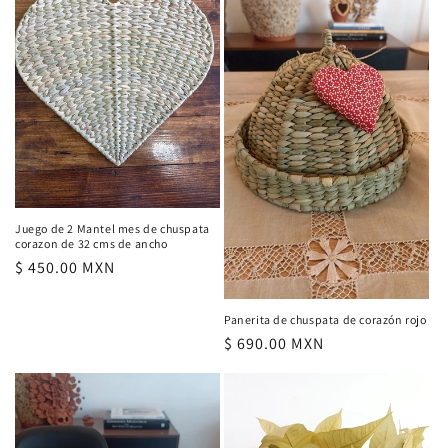
Juego de 2 Mantel mes de chuspata
corazon de 32 cms de ancho
Precio
$ 450.00 MXN
habitual
Panerita de chuspata de corazón rojo
Precio
$ 690.00 MXN
habitual