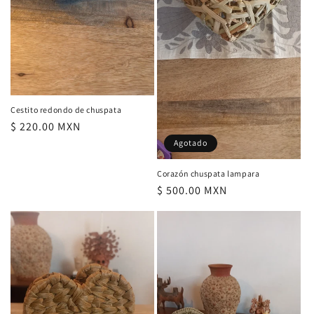
Cestito redondo de chuspata
Precio
$ 220.00 MXN
habitual
Agotado
Corazón chuspata lampara
Precio
$ 500.00 MXN
habitual