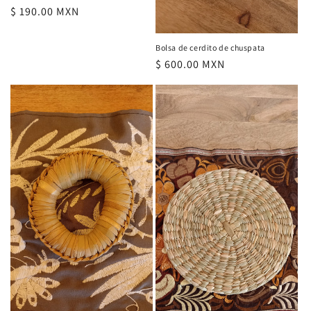
Precio
$ 190.00 MXN
habitual
Bolsa de cerdito de chuspata
Precio
$ 600.00 MXN
habitual