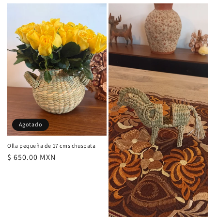
habitual
Agotado
Olla pequeña de 17 cms chuspata
Precio
$ 650.00 MXN
habitual