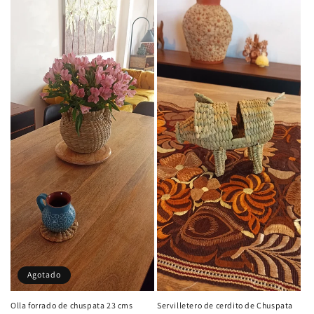
n
:
Agotado
Olla forrado de chuspata 23 cms
Servilletero de cerdito de Chuspata