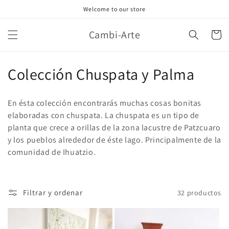
Ir
Welcome to our store
directamente
al contenido
Cambi-Arte
Carrito
C
Colección Chuspata y Palma
o
En ésta colección encontrarás muchas cosas bonitas
l
elaboradas con chuspata. La chuspata es un tipo de
planta que crece a orillas de la zona lacustre de Patzcuaro
e
y los pueblos alrededor de éste lago. Principalmente de la
c
comunidad de Ihuatzio.
c
i
Filtrar y ordenar
32 productos
ó