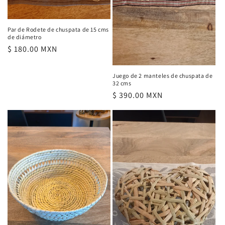
Par de Rodete de chuspata de 15 cms
de diámetro
Precio
$ 180.00 MXN
habitual
Juego de 2 manteles de chuspata de
32 cms
Precio
$ 390.00 MXN
habitual