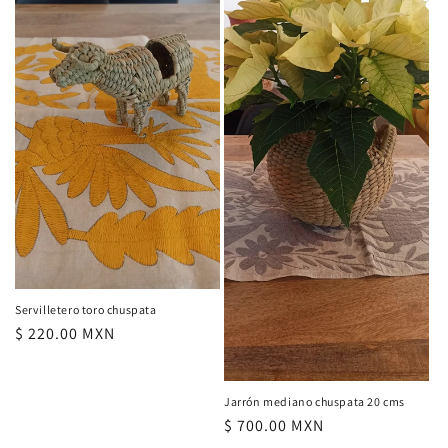
Servilletero toro chuspata
Precio
$ 220.00 MXN
habitual
Jarrón mediano chuspata 20 cms
Precio
$ 700.00 MXN